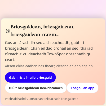
Briosgaidean, briosgaidean,
🍪
briosgaidean mmm...
Gus an làrach-lìn seo a chleachdadh, gabh ri
briosgaidean. Chan eil dad cronail an seo, tha iad
dìreach a’ cuideachadh TownSpot obrachadh gu
ceart.
Airson eòlas eadhon nas fheàrr, cleachd an app againn.
Gabh ris a h-uile briosgaid
Diùlt briosgaidean neo-riatanach
Fosgail an app
Prìobhaideachd
•
Cumhachan
•
Rèiteachadh briosgaidean