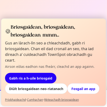
Briosgaidean, briosgaidean,
🍪
briosgaidean mmm...
Gus an làrach-lìn seo a chleachdadh, gabh ri
briosgaidean. Chan eil dad cronail an seo, tha iad
dìreach a’ cuideachadh TownSpot obrachadh gu
ceart.
Airson eòlas eadhon nas fheàrr, cleachd an app againn.
Gabh ris a h-uile briosgaid
Diùlt briosgaidean neo-riatanach
Fosgail an app
Prìobhaideachd
•
Cumhachan
•
Rèiteachadh briosgaidean
Tachartasan
Mapa
Mo Liosta
Fiosrachadh