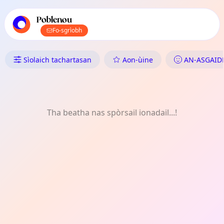
Prìomh stiùireadh TownSpot
Susbaint tachartasan ionadail TownSpot
Poblenou
Fo-sgrìobh
Dè tha Dol ann an Poblenou: A
Sìolaich tachartasan
Aon-ùine
AN-ASGAID
Tha beatha nas spòrsail ionadail...!