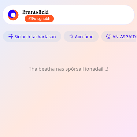
Prìomh stiùireadh TownSpot
Susbaint tachartasan ionadail TownSpot
Bruntsfield
Fo-sgrìobh
Dè tha Dol ann an Bruntsfield:
Sìolaich tachartasan
Aon-ùine
AN-ASGAID
Tha beatha nas spòrsail ionadail...!