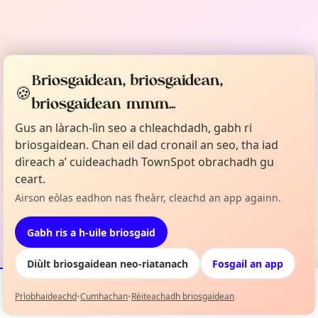
Briosgaidean, briosgaidean,
🍪
briosgaidean mmm...
Gus an làrach-lìn seo a chleachdadh, gabh ri
briosgaidean. Chan eil dad cronail an seo, tha iad
dìreach a’ cuideachadh TownSpot obrachadh gu
ceart.
Airson eòlas eadhon nas fheàrr, cleachd an app againn.
Gabh ris a h-uile briosgaid
Diùlt briosgaidean neo-riatanach
Fosgail an app
Prìobhaideachd
•
Cumhachan
•
Rèiteachadh briosgaidean
Tachartasan
Mapa
Mo Liosta
Fiosrachadh