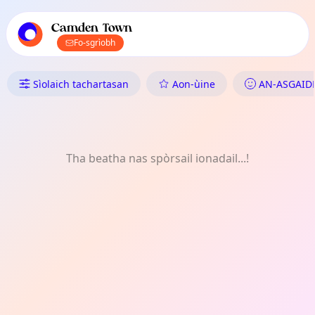
Prìomh stiùireadh TownSpot
Susbaint tachartasan ionadail TownSpot
Camden Town
Fo-sgrìobh
Dè tha Dol ann an Camden To
Sìolaich tachartasan
Aon-ùine
AN-ASGAID
Tha beatha nas spòrsail ionadail...!