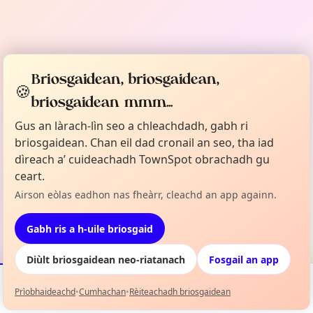
Briosgaidean, briosgaidean,
🍪
briosgaidean mmm...
Gus an làrach-lìn seo a chleachdadh, gabh ri
briosgaidean. Chan eil dad cronail an seo, tha iad
dìreach a’ cuideachadh TownSpot obrachadh gu
ceart.
Airson eòlas eadhon nas fheàrr, cleachd an app againn.
Gabh ris a h-uile briosgaid
Diùlt briosgaidean neo-riatanach
Fosgail an app
Prìobhaideachd
•
Cumhachan
•
Rèiteachadh briosgaidean
Tachartasan
Mapa
Mo Liosta
Fiosrachadh