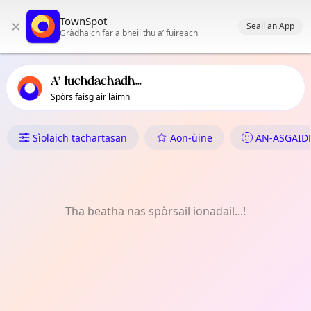
Prìomh stiùireadh TownSpot
TownSpot
×
Susbaint tachartasan ionadail TownSpot
Seall an App
Gràdhaich far a bheil thu a’ fuireach
A’ luchdachadh...
Spòrs faisg air làimh
Dè tha Dol ann an Pandaitan
Sìolaich tachartasan
Aon-ùine
AN-ASGAID
Tha beatha nas spòrsail ionadail...!