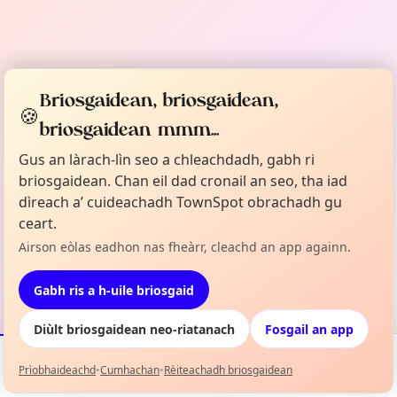
Briosgaidean, briosgaidean,
🍪
briosgaidean mmm...
Gus an làrach-lìn seo a chleachdadh, gabh ri
briosgaidean. Chan eil dad cronail an seo, tha iad
dìreach a’ cuideachadh TownSpot obrachadh gu
ceart.
Airson eòlas eadhon nas fheàrr, cleachd an app againn.
Gabh ris a h-uile briosgaid
Diùlt briosgaidean neo-riatanach
Fosgail an app
Prìobhaideachd
•
Cumhachan
•
Rèiteachadh briosgaidean
Tachartasan
Mapa
Mo Liosta
Fiosrachadh