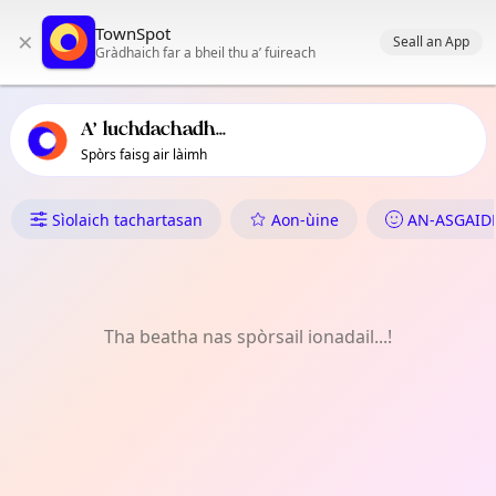
Prìomh stiùireadh TownSpot
TownSpot
×
Susbaint tachartasan ionadail TownSpot
Seall an App
Gràdhaich far a bheil thu a’ fuireach
A’ luchdachadh...
Spòrs faisg air làimh
Dè tha Dol ann an Sirawan
Sìolaich tachartasan
Aon-ùine
AN-ASGAID
Tha beatha nas spòrsail ionadail...!