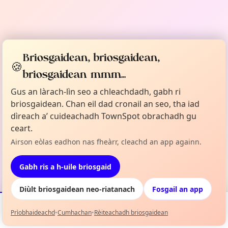
Briosgaidean, briosgaidean,
🍪
briosgaidean mmm...
Gus an làrach-lìn seo a chleachdadh, gabh ri
briosgaidean. Chan eil dad cronail an seo, tha iad
dìreach a’ cuideachadh TownSpot obrachadh gu
ceart.
Airson eòlas eadhon nas fheàrr, cleachd an app againn.
Gabh ris a h-uile briosgaid
Diùlt briosgaidean neo-riatanach
Fosgail an app
Prìobhaideachd
•
Cumhachan
•
Rèiteachadh briosgaidean
Tachartasan
Mapa
Mo Liosta
Fiosrachadh