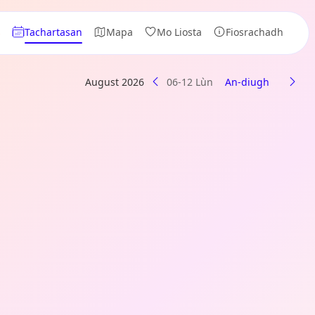
s
Tachartasan
Mapa
Mo Liosta
Fiosrachadh
August 2026
06-12 Lùn
An-diugh