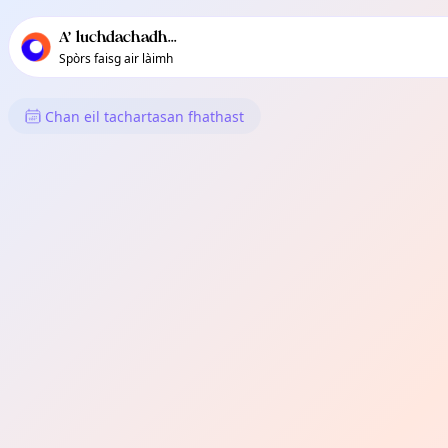
Prìomh stiùireadh TownSpot
Susbaint tachartasan ionadail TownSpot
A’ luchdachadh...
Spòrs faisg air làimh
Dè tha Dol ann an Sto. Niño
Chan eil tachartasan fhathast