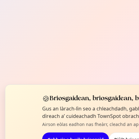
🍪
Briosgaidean, briosgaidean, 
Gus an làrach-lìn seo a chleachdadh, gabh
dìreach a’ cuideachadh TownSpot obrach
Airson eòlas eadhon nas fheàrr, cleachd an a