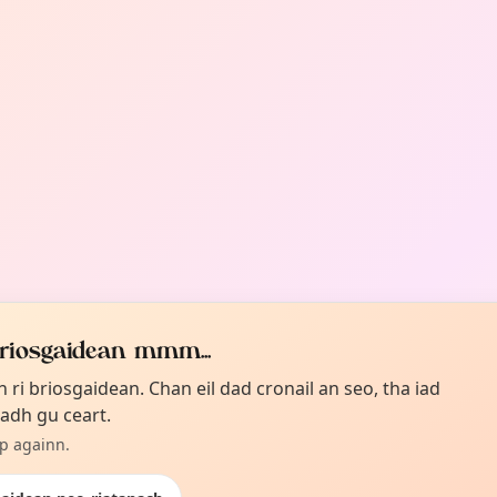
briosgaidean mmm...
 ri briosgaidean. Chan eil dad cronail an seo, tha iad
adh gu ceart.
pp againn.