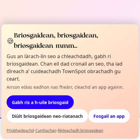
Briosgaidean, briosgaidean,
🍪
briosgaidean mmm...
Gus an làrach-lìn seo a chleachdadh, gabh ri
briosgaidean. Chan eil dad cronail an seo, tha iad
dìreach a’ cuideachadh TownSpot obrachadh gu
ceart.
Airson eòlas eadhon nas fheàrr, cleachd an app againn.
Gabh ris a h-uile briosgaid
Diùlt briosgaidean neo-riatanach
Fosgail an app
Prìobhaideachd
•
Cumhachan
•
Rèiteachadh briosgaidean
Tachartasan
Mapa
Mo Liosta
Fiosrachadh