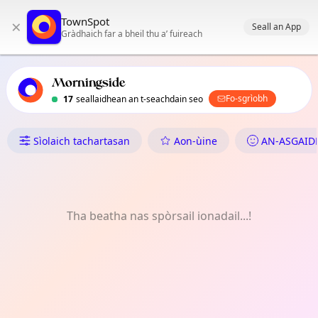
Prìomh stiùireadh TownSpot
TownSpot
×
Susbaint tachartasan ionadail TownSpot
Seall an App
Gràdhaich far a bheil thu a’ fuireach
Morningside
Fo-sgrìobh
17
seallaidhean an t-seachdain seo
Dè tha Dol ann an Morningsid
Sìolaich tachartasan
Aon-ùine
AN-ASGAID
Tha beatha nas spòrsail ionadail...!