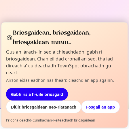
Briosgaidean, briosgaidean,
🍪
briosgaidean mmm...
Gus an làrach-lìn seo a chleachdadh, gabh ri
briosgaidean. Chan eil dad cronail an seo, tha iad
dìreach a’ cuideachadh TownSpot obrachadh gu
ceart.
Airson eòlas eadhon nas fheàrr, cleachd an app againn.
Gabh ris a h-uile briosgaid
Diùlt briosgaidean neo-riatanach
Fosgail an app
Prìobhaideachd
•
Cumhachan
•
Rèiteachadh briosgaidean
Tachartasan
Mapa
Mo Liosta
Fiosrachadh