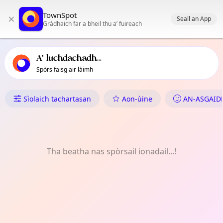
Prìomh stiùireadh TownSpot
TownSpot
×
Susbaint tachartasan ionadail TownSpot
Seall an App
Gràdhaich far a bheil thu a’ fuireach
A’ luchdachadh...
Spòrs faisg air làimh
Dè tha Dol ann an Old Moat
Sìolaich tachartasan
Aon-ùine
AN-ASGAID
Tha beatha nas spòrsail ionadail...!