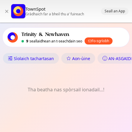
Prìomh stiùireadh TownSpot
TownSpot
×
Susbaint tachartasan ionadail TownSpot
Seall an App
Gràdhaich far a bheil thu a’ fuireach
Trinity & Newhaven
Fo-sgrìobh
9
seallaidhean an t-seachdain seo
Dè tha Dol ann an Trinity & 
Sìolaich tachartasan
Aon-ùine
AN-ASGAID
Tha beatha nas spòrsail ionadail...!