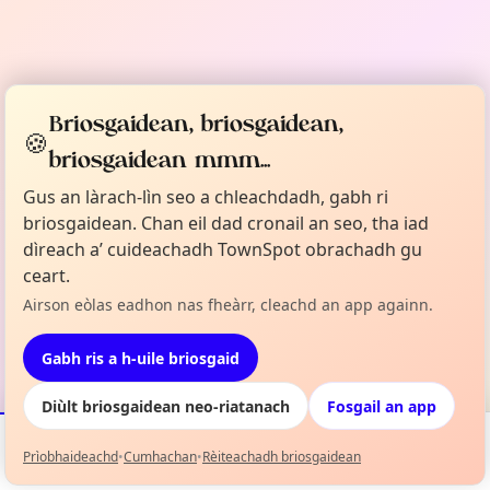
Briosgaidean, briosgaidean,
🍪
briosgaidean mmm...
Gus an làrach-lìn seo a chleachdadh, gabh ri
briosgaidean. Chan eil dad cronail an seo, tha iad
dìreach a’ cuideachadh TownSpot obrachadh gu
ceart.
Airson eòlas eadhon nas fheàrr, cleachd an app againn.
Gabh ris a h-uile briosgaid
Diùlt briosgaidean neo-riatanach
Fosgail an app
Prìobhaideachd
•
Cumhachan
•
Rèiteachadh briosgaidean
Tachartasan
Mapa
Mo Liosta
Fiosrachadh